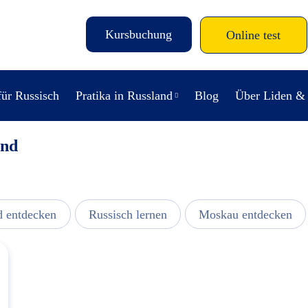
Kursbuchung
Online test
für Russisch
Pratika in Russland
Blog
Über Liden &
and
d entdecken
Russisch lernen
Moskau entdecken