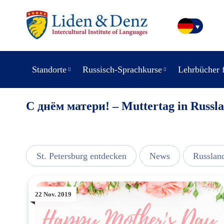
Standorte
Russisch-Sprachkurse
Lehrbücher 
С днём матери! – Muttertag in Russl
usic
St. Petersburg entdecken
News
Russlan
22 Nov. 2019