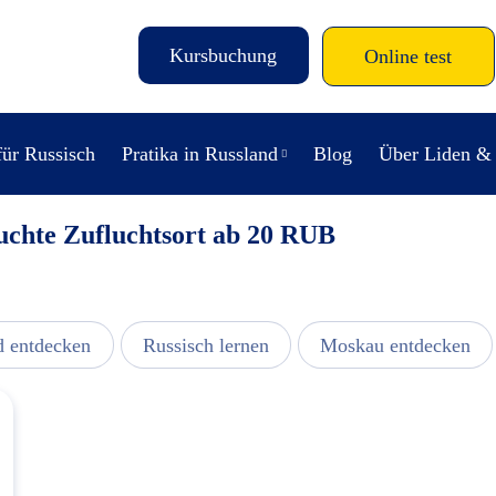
Kursbuchung
Online test
für Russisch
Pratika in Russland
Blog
Über Liden &
uchte Zufluchtsort ab 20 RUB
d entdecken
Russisch lernen
Moskau entdecken