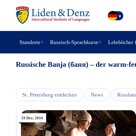
Standorte
Russisch-Sprachkurse
Lehrbücher 
Russische Banja (баня) – der warm-fe
usic
St. Petersburg entdecken
News
Russlan
19 Dez. 2016