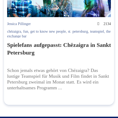
Jessica Pillinger
2134
chёzaigra
,
fun
,
get to know new people
,
st. petersburg
,
teamspiel
,
the
exchange bar
Spielefans aufgepasst: Chёzaigra in Sankt
Petersburg
Schon jemals etwas gehört von Chёzaigra? Das
lustige Teamspiel für Musik und Film findet in Sankt
Petersburg zweimal im Monat statt. Es wird ein
unterhaltsames Programm ...