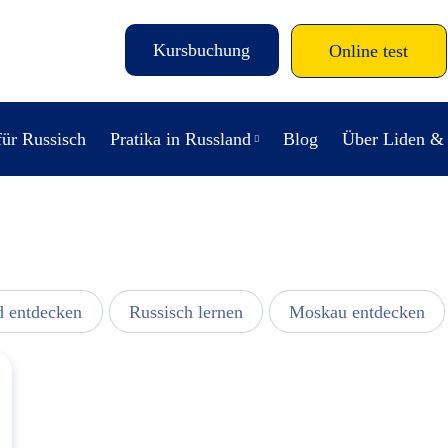
Kursbuchung
Online test
für Russisch
Pratika in Russland
Blog
Über Liden &
d entdecken
Russisch lernen
Moskau entdecken