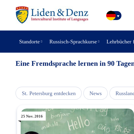
Standorte
Russisch-Sprachkurse
Lehrbücher 
Eine Fremdsprache lernen in 90 Tage
usic
St. Petersburg entdecken
News
Russlan
25 Nov. 2016