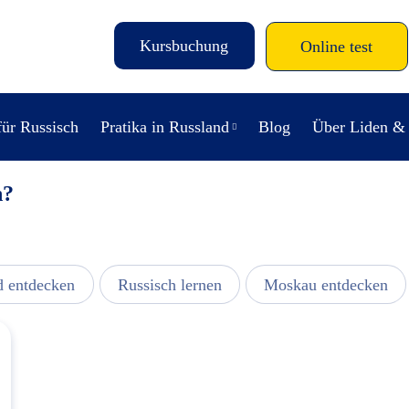
Kursbuchung
Online test
für Russisch
Pratika in Russland
Blog
Über Liden &
n?
d entdecken
Russisch lernen
Moskau entdecken