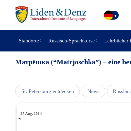
Standorte
Russisch-Sprachkurse
Lehrbücher 
Матрёшка (“Matrjoschka”) – eine ber
usic
St. Petersburg entdecken
News
Russlan
25 Aug. 2014