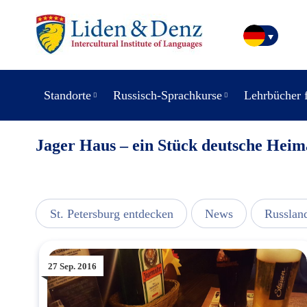
Standorte
Russisch-Sprachkurse
Lehrbücher 
Jager Haus – ein Stück deutsche Heim
usic
St. Petersburg entdecken
News
Russlan
27 Sep. 2016