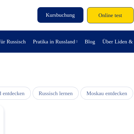
Kursbuchung
Online test
für Russisch
Pratika in Russland
Blog
Über Liden &
d entdecken
Russisch lernen
Moskau entdecken