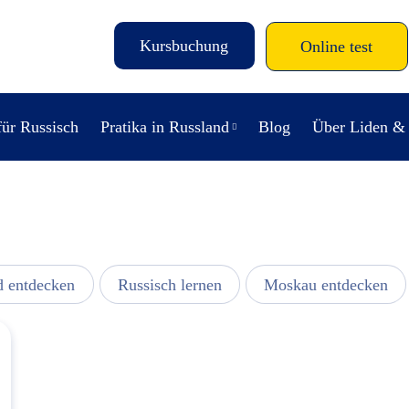
Kursbuchung
Online test
für Russisch
Pratika in Russland
Blog
Über Liden &
d entdecken
Russisch lernen
Moskau entdecken