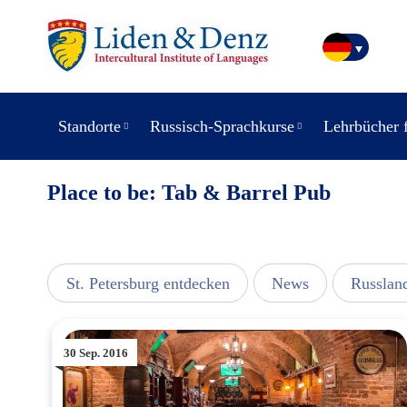
Standorte
Russisch-Sprachkurse
Lehrbücher 
Place to be: Tab & Barrel Pub
usic
St. Petersburg entdecken
News
Russlan
30 Sep. 2016