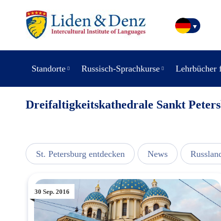
Standorte
Russisch-Sprachkurse
Lehrbücher 
Dreifaltigkeitskathedrale Sankt Peter
usic
St. Petersburg entdecken
News
Russlan
30 Sep. 2016