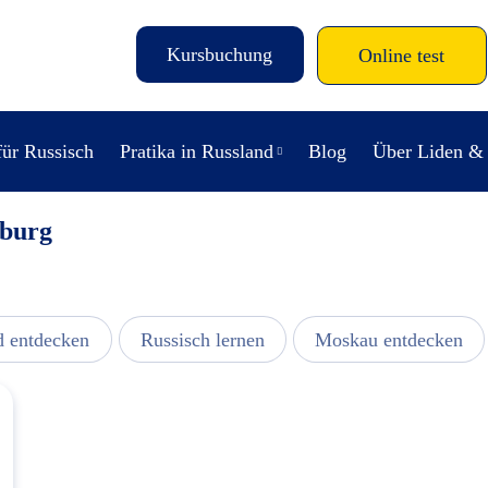
Kursbuchung
Online test
für Russisch
Pratika in Russland
Blog
Über Liden &
sburg
d entdecken
Russisch lernen
Moskau entdecken