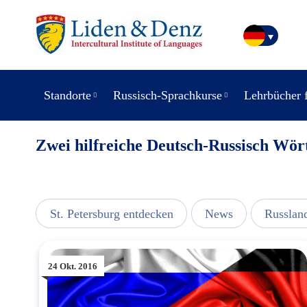
Standorte
Russisch-Sprachkurse
Lehrbücher 
Zwei hilfreiche Deutsch-Russisch Wör
usic
St. Petersburg entdecken
News
Russlan
24 Okt. 2016