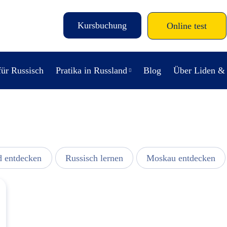
Kursbuchung
Online test
für Russisch
Pratika in Russland
Blog
Über Liden &
d entdecken
Russisch lernen
Moskau entdecken