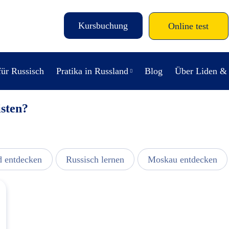
Kursbuchung
Online test
für Russisch
Pratika in Russland
Blog
Über Liden &
isten?
d entdecken
Russisch lernen
Moskau entdecken