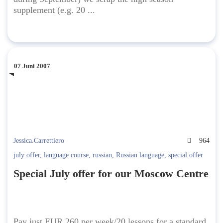
supplement (e.g. 20 ...
07 Juni 2007
Jessica.Carrettiero
964
july offer
,
language course
,
russian
,
Russian language
,
special offer
Special July offer for our Moscow Centre
Pay just EUR 260 per week/20 lessons for a standard