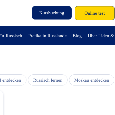
Kursbuchung
Online test
für Russisch
Pratika in Russland
Blog
Über Liden &
d entdecken
Russisch lernen
Moskau entdecken