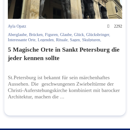
Ayla Opatz
2292
Aberglaube
,
Brücken
,
Figuren
,
Glaube
,
Glück
,
Glücksbringer
,
Interessante Orte
,
Legenden
,
Rituale
,
Sagen
,
Skulpturen
,
Springbrunnen
,
Statuen
,
Tradition
,
Wichtige Orte
,
Wunsch
,
Wünsche
5 Magische Orte in Sankt Petersburg die
jeder kennen sollte
St.Petersburg ist bekannt für sein märchenhaftes
Aussehen. Die geschwungenen Zwiebeltürme der
Christi-Auferstehungskirche kombiniert mit barocker
Architektur, machen die ...