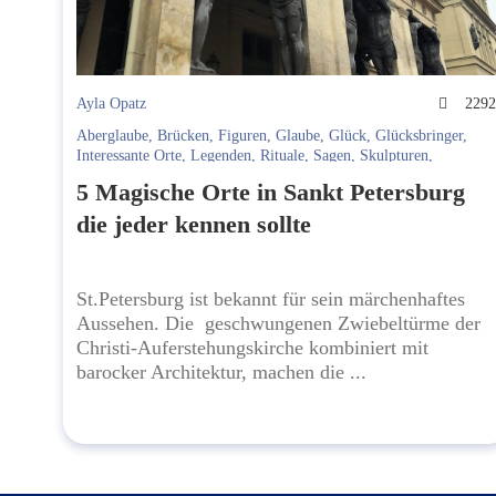
Ayla Opatz
229
Aberglaube
,
Brücken
,
Figuren
,
Glaube
,
Glück
,
Glücksbringer
,
Interessante Orte
,
Legenden
,
Rituale
,
Sagen
,
Skulpturen
,
Springbrunnen
,
Statuen
,
Tradition
,
Wichtige Orte
,
Wunsch
,
5 Magische Orte in Sankt Petersburg
Wünsche
die jeder kennen sollte
St.Petersburg ist bekannt für sein märchenhaftes
Aussehen. Die geschwungenen Zwiebeltürme der
Christi-Auferstehungskirche kombiniert mit
barocker Architektur, machen die ...