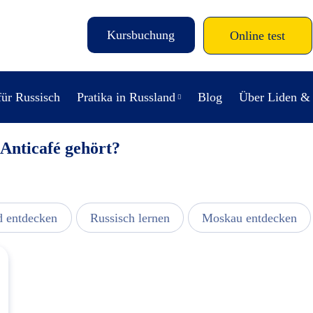
Kursbuchung
Online test
für Russisch
Pratika in Russland
Blog
Über Liden &
 Anticafé gehört?
d entdecken
Russisch lernen
Moskau entdecken