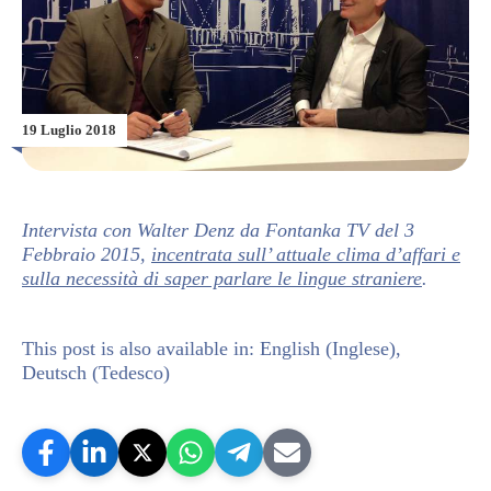
19 Luglio 2018
Intervista con Walter Denz da Fontanka TV del 3
Febbraio 2015,
incentrata sull’ attuale clima d’affari e
sulla necessità di saper parlare le lingue straniere
.
This post is also available in:
English
(
Inglese
)
Deutsch
(
Tedesco
)