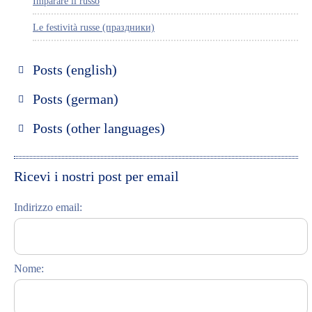
Imparare il russo
Le festività russe (праздники)
Posts (english)
Discover Russia
Posts (german)
Discover St. Petersburg
Russland entdecken
Posts (other languages)
Discover Moscow
St. Petersburg entdecken
Espanol
Discover Riga
Moskau entdecken
Ricevi i nostri post per email
Learning Russian
Riga entdecken
Indirizzo email:
Student Interviews
Russisch lernen
Video Blog
Feste und Feiern (праздники)
Nome:
Celebrations (праздники)
This Day in History