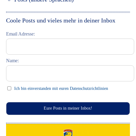
Discover St. Petersburg
Espanol
Discover Moscow
Italiano
Coole Posts und vieles mehr in deiner Inbox
Discover Riga
Email Adresse:
Learning Russian
Student Interviews
Name:
Celebrations (праздники)
This Day in History
Press clips
Ich bin einverstanden mit euren Datenschutzrichtlinien