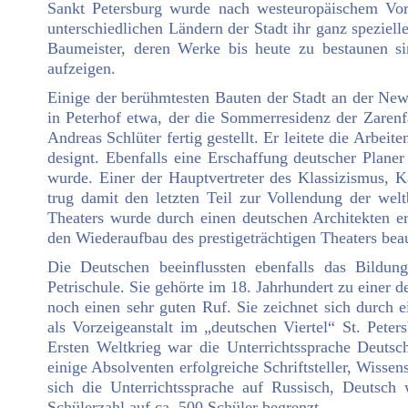
Sankt Petersburg wurde nach westeuropäischem Vorbi
unterschiedlichen Ländern der Stadt ihr ganz speziel
Baumeister, deren Werke bis heute zu bestaunen si
aufzeigen.
Einige der berühmtesten Bauten der Stadt an der Newa
in Peterhof etwa, der die Sommerresidenz der Zaren
Andreas Schlüter fertig gestellt. Er leitete die Arbe
designt. Ebenfalls eine Erschaffung deutscher Plane
wurde. Einer der Hauptvertreter des Klassizismus, 
trug damit den letzten Teil zur Vollendung der we
Theaters wurde durch einen deutschen Architekten e
den Wiederaufbau des prestigeträchtigen Theaters beau
Die Deutschen beeinflussten ebenfalls das Bildun
Petrischule. Sie gehörte im 18. Jahrhundert zu einer 
noch einen sehr guten Ruf. Sie zeichnet sich durch e
als Vorzeigeanstalt im „deutschen Viertel“ St. Pete
Ersten Weltkrieg war die Unterrichtssprache Deutsc
einige Absolventen erfolgreiche Schriftsteller, Wisse
sich die Unterrichtssprache auf Russisch, Deutsch 
Schülerzahl auf ca. 500 Schüler begrenzt.