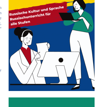
h
h
e
,
“
My