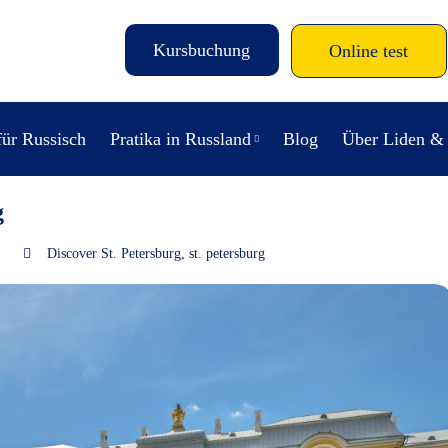
Kursbuchung
Online test
für Russisch
Pratika in Russland
Blog
Über Liden &
g
Discover St. Petersburg
,
st. petersburg