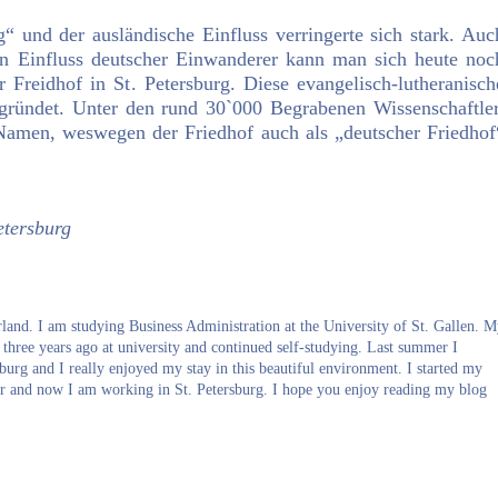
g“ und der ausländische Einfluss verringerte sich stark. Auc
n Einfluss deutscher Einwanderer kann man sich heute noc
Freidhof in St. Petersburg. Diese evangelisch-lutheranisch
gründet. Unter den rund 30`000 Begrabenen Wissenschaftler
 Namen, weswegen der Friedhof auch als „deutscher Friedhof
etersburg
nd. I am studying Business Administration at the University of St. Gallen. 
 three years ago at university and continued self-studying. Last summer I
burg and I really enjoyed my stay in this beautiful environment. I started my
 and now I am working in St. Petersburg. I hope you enjoy reading my blog