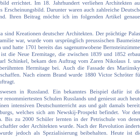
ld errichtet. Im 18. Jahrhundert verliehen Architekten au
les Erscheinungsbild. Darunter waren auch zahlreiche Deutsch
nd. Ihren Beitrag möchte ich im folgenden Artikel genaue
 sind Kreationen deutscher Architekten. Der prächtige Palas
familie war, wurde vom ursprünglich preussischen Baumeiste
iten und hatte 1701 bereits das sagenumwobene Bernsteinzimme
r ist die Neue Eremitage, die zwischen 1839 und 1852 erbau
Karl Schinkel, bekam den Auftrag vom Zaren Nikolaus I. un
ltberühmten Hermitage bei. Auch die Fassade des Mariinsky
rschaffen. Nach einem Brand wurde 1880 Victor Schröter fü
ftragt.
gswesen in Russland. Ein bekanntes Beispiel dafür ist di
der renommiertesten Schulen Russlands und geniesst auch heut
inen intensiven Deutschunterricht aus und galt damals bereit
rsburgs, welches sich am Newskij-Prospekt befindet. Vor de
h. Bis zu 2000 Schüler lernten in der Petrischule von dene
nschaftler oder Architekten wurde. Nach der Revolution ändert
wurde jedoch als Spezialisierung beibehalten. Heute ist di