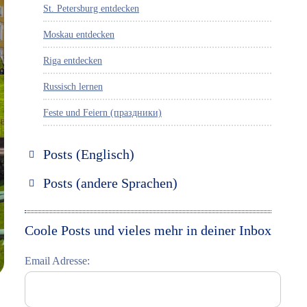
St. Petersburg entdecken
Moskau entdecken
Riga entdecken
Russisch lernen
Feste und Feiern (праздники)
Posts (Englisch)
Discover Russia
Posts (andere Sprachen)
Discover St. Petersburg
Espanol
Discover Moscow
Italiano
Coole Posts und vieles mehr in deiner Inbox
Discover Riga
Email Adresse:
Learning Russian
Student Interviews