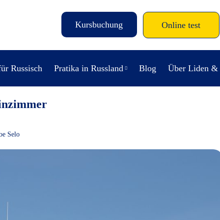
Kursbuchung
Online test
für Russisch
Pratika in Russland
Blog
Über Liden &
einzimmer
oe Selo