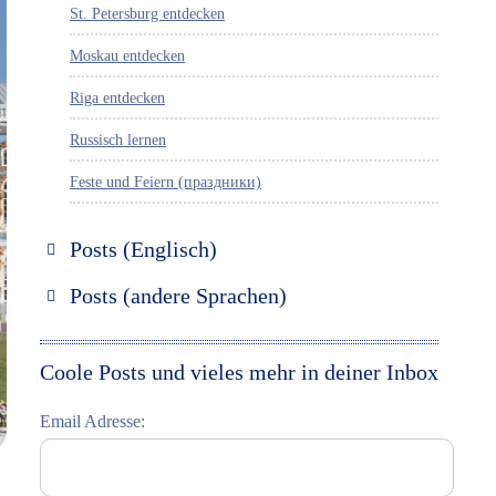
St. Petersburg entdecken
Moskau entdecken
Riga entdecken
Russisch lernen
Feste und Feiern (праздники)
Posts (Englisch)
Discover Russia
Posts (andere Sprachen)
Discover St. Petersburg
Espanol
Discover Moscow
Italiano
Coole Posts und vieles mehr in deiner Inbox
Discover Riga
Email Adresse:
Learning Russian
Student Interviews