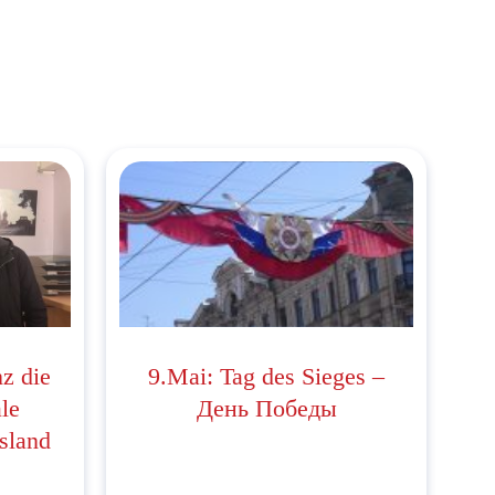
z die
9.Mai: Tag des Sieges –
ale
День Победы
sland