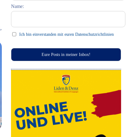
Name:
Celebrations (праздники)
This Day in History
,
Press clips
Ich bin einverstanden mit euren Datenschutzrichtlinien