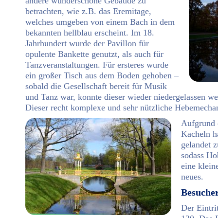
andere wunderschöne Gebäude zu
betrachten, wie z.B. das Eremitage,
welches umgeben von einem Bach in dem
bekannten hellblau erscheint. Im 18.
Jahrhundert wurde der Pavillon für
opulente Bankette genutzt, als auch für
Tanzveranstaltungen. Für ersteres wurde
ein großer Tisch aus dem Boden gehoben –
sobald die Gesellschaft bereit für Musik
und Tanz war, konnte dieser wieder niedergelassen wer
Dieser recht komplexe und sehr nützliche Hebemecha
Aufgrund d
Kacheln h
gelandet z
sodass Ho
eine klei
neues.
Besuche
Der Eintri