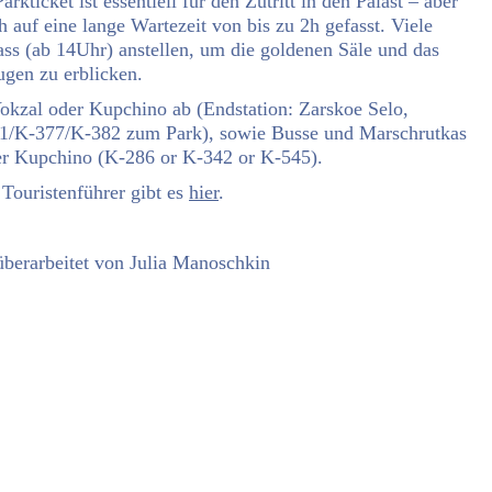
arkticket ist essentiell für den Zutritt in den Palast – aber
 auf eine lange Wartezeit von bis zu 2h gefasst. Viele
ss (ab 14Uhr) anstellen, um die goldenen Säle und das
ugen zu erblicken.
okzal oder Kupchino ab (Endstation: Zarskoe Selo,
71/K-377/K-382 zum Park), sowie Busse und Marschrutkas
er Kupchino (K-286 or K-342 or K-545).
 Touristenführer gibt es
hier
.
überarbeitet von Julia Manoschkin