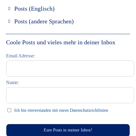
Posts (Englisch)
Discover Russia
Posts (andere Sprachen)
Discover St. Petersburg
Espanol
Discover Moscow
Italiano
Coole Posts und vieles mehr in deiner Inbox
Discover Riga
Email Adresse:
Learning Russian
Student Interviews
Name:
Celebrations (праздники)
This Day in History
Press clips
Ich bin einverstanden mit euren Datenschutzrichtlinien