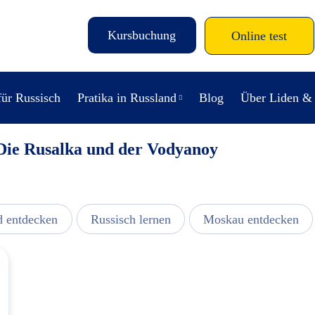
Kursbuchung
Online test
für Russisch
Pratika in Russland
Blog
Über Liden &
 Die Rusalka und der Vodyanoy
d entdecken
Russisch lernen
Moskau entdecken