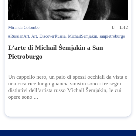
Miranda Colombo
1312
#RussianArt
,
Art
,
DiscoverRussia
,
MichailŠemjakin
,
sanpietroburgo
L’arte di Michail Šemjakin a San
Pietroburgo
Un cappello nero, un paio di spessi occhiali da vista e
una cicatrice lungo guancia sinistra sono i tre segni
distintivi dell’artista russo Michail Šemjakin, le cui
opere sono ...