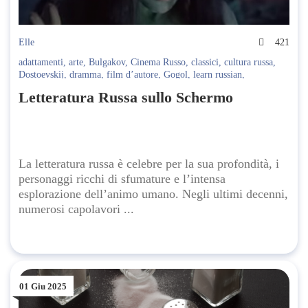
Elle
421
adattamenti
,
arte
,
Bulgakov
,
Cinema Russo
,
classici
,
cultura russa
,
Dostoevskij
,
dramma
,
film d’autore
,
Gogol
,
learn russian
,
Letteratura russa
,
registi russi
,
romanticismo
,
serie TV
,
televisione
,
Letteratura Russa sullo Schermo
Tolstoj
La letteratura russa è celebre per la sua profondità, i
personaggi ricchi di sfumature e l’intensa
esplorazione dell’animo umano. Negli ultimi decenni,
numerosi capolavori ...
01 Giu 2025