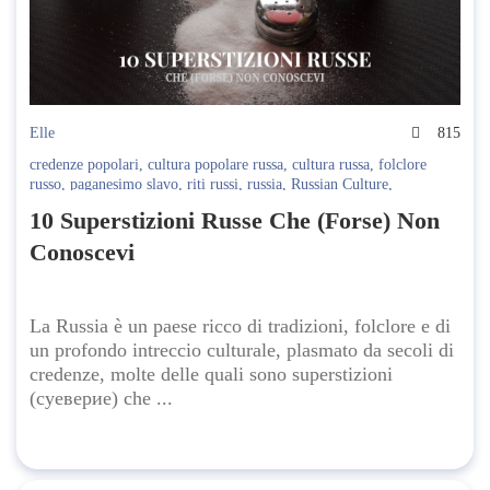
Elle
815
credenze popolari
,
cultura popolare russa
,
cultura russa
,
folclore
russo
,
paganesimo slavo
,
riti russi
,
russia
,
Russian Culture
,
simbolismo russo
,
superstizioni russe
,
superstizioni viaggio
,
toccare
10 Superstizioni Russe Che (Forse) Non
legno
,
tradizioni russe
,
usanze quotidiane
,
usanze russe
,
vita
contadina
Conoscevi
La Russia è un paese ricco di tradizioni, folclore e di
un profondo intreccio culturale, plasmato da secoli di
credenze, molte delle quali sono superstizioni
(суеверие) che ...