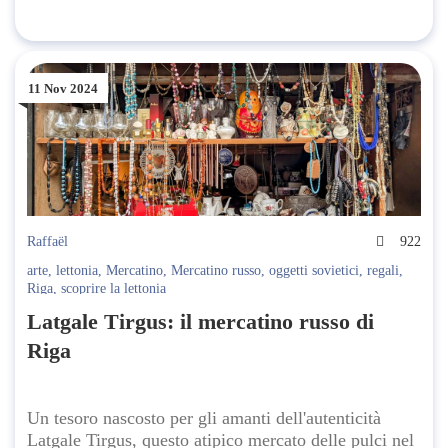
11 Nov 2024
Raffaël
922
arte
,
lettonia
,
Mercatino
,
Mercatino russo
,
oggetti sovietici
,
regali
,
Riga
,
scoprire la lettonia
Latgale Tirgus: il mercatino russo di
Riga
Un tesoro nascosto per gli amanti dell'autenticità
Latgale Tirgus, questo atipico mercato delle pulci nel