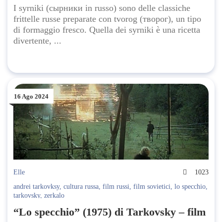
I syrniki (сырники in russo) sono delle classiche
frittelle russe preparate con tvorog (творог), un tipo
di formaggio fresco. Quella dei syrniki è una ricetta
divertente, ...
16 Ago 2024
Elle
1023
andrei tarkovksy
,
cultura russa
,
film russi
,
film sovietici
,
lo specchio
,
tarkovsky
,
zerkalo
“Lo specchio” (1975) di Tarkovsky – film