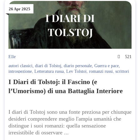
26 Apr 2025
Elle
521
autori classici
,
diari di Tolstoj
,
diario personale
,
Guerra e pace
,
introspezione
,
Letteratura russa
,
Lev Tolstoj
,
romanzi russi
,
scrittori
russi
,
Tolstoj filosofia
,
Tolstoj scrittore
,
Tolstoj spiritualità
,
XIX
I Diari di Tolstoj: il Fascino (e
secolo
l’Umorismo) di una Battaglia Interiore
I diari di Tolstoj sono una fonte preziosa per chiunque
desideri comprendere meglio l'ampia umanità che
distingue i suoi romanzi: quella sensazione
irresistibile di osservare ...