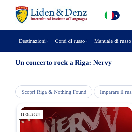
Destinazioni
Corsi di russo
Manuale di russo
Un concerto rock a Riga: Nervy
usic
Scopri Riga & Nothing Found
Imparare il rus
11 Ott 2024