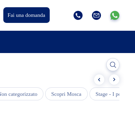
Fai una domanda
on categorizzato
Scopri Mosca
Stage - I post più 