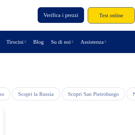
Verifica i prezzi
Test online
Tirocini
Blog
Su di noi
Assistenza
so
Scopri la Russia
Scopri San Pietroburgo
N