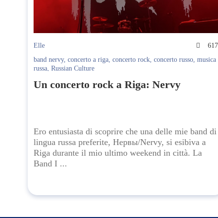
Elle
61
band nervy
,
concerto a riga
,
concerto rock
,
concerto russo
,
musica
russa
,
Russian Culture
Un concerto rock a Riga: Nervy
Ero entusiasta di scoprire che una delle mie band di
lingua russa preferite, Нервы/Nervy, si esibiva a
Riga durante il mio ultimo weekend in città. La
Band I ...