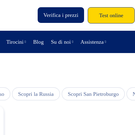
Verifica i prezzi
Test online
Tirocini
Blog
Su di noi
Assistenza
so
Scopri la Russia
Scopri San Pietroburgo
N