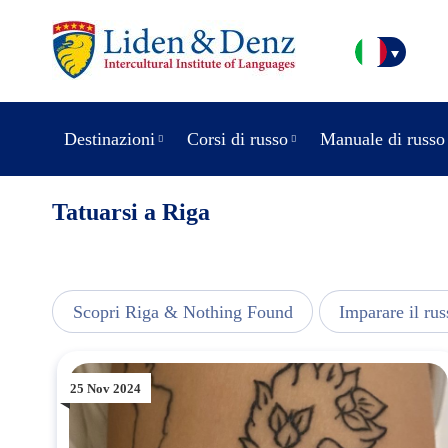
Destinazioni
Corsi di russo
Manuale di russo
Tatuarsi a Riga
usic
Scopri Riga & Nothing Found
Imparare il rus
25 Nov 2024