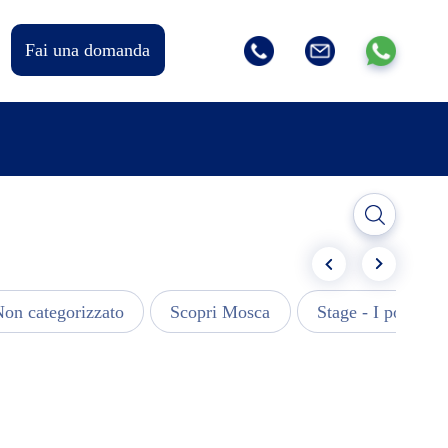
Fai una domanda
on categorizzato
Scopri Mosca
Stage - I post più 