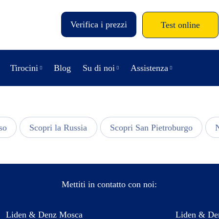
Verifica i prezzi
Test online
Tirocini
Blog
Su di noi
Assistenza
so
Scopri la Russia
Scopri San Pietroburgo
N
Mettiti in contatto con noi:
Liden & Denz Mosca
Liden & Den