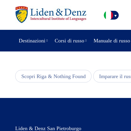
Destinazioni
Corsi di russo
Manuale di russo
usic
Scopri Riga & Nothing Found
Imparare il rus
Liden & Denz San Pietroburgo