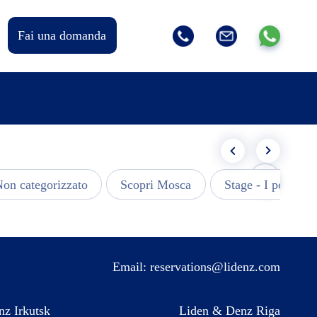
Fai una domanda
on categorizzato
Scopri Mosca
Stage - I post più 
Email:
reservations@lidenz.com
z Irkutsk
Liden & Denz Riga