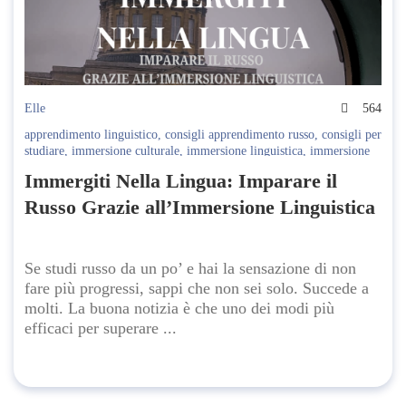
Elle
564
apprendimento linguistico
,
consigli apprendimento russo
,
consigli per
studiare
,
immersione culturale
,
immersione linguistica
,
immersione
nella lingua
,
imparare lingue straniere
,
imparare russo
,
learn russian
,
Immergiti Nella Lingua: Imparare il
lingua russa
,
metodi di studio lingue
,
migliorare russo
,
praticare
russo
,
risorse per imparare russo
,
Russian Culture
,
russo quotidiano
,
Russo Grazie all’Immersione Linguistica
studiare russo da casa
Se studi russo da un po’ e hai la sensazione di non
fare più progressi, sappi che non sei solo. Succede a
molti. La buona notizia è che uno dei modi più
efficaci per superare ...