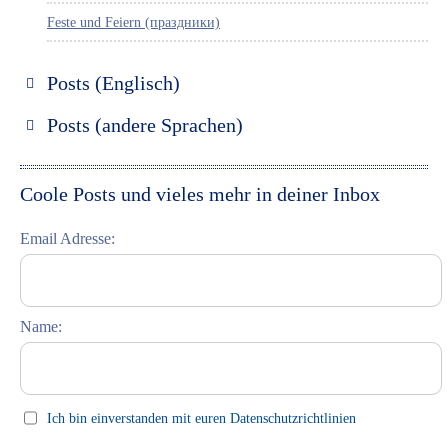
Feste und Feiern (праздники)
Posts (Englisch)
Discover Russia
Posts (andere Sprachen)
Discover St. Petersburg
Espanol
Discover Moscow
Italiano
Coole Posts und vieles mehr in deiner Inbox
Discover Riga
Email Adresse:
Learning Russian
Student Interviews
Name:
Celebrations (праздники)
This Day in History
Press clips
Ich bin einverstanden mit euren Datenschutzrichtlinien