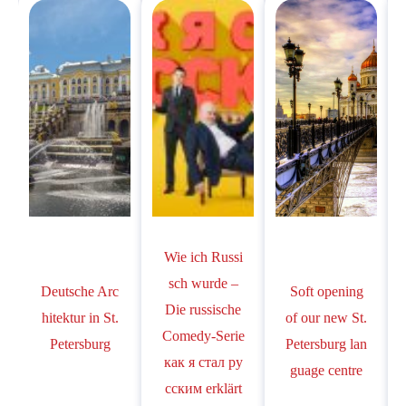
Wie ich Russi
sch wurde –
Deutsche Arc
Soft opening
Die russische
hitektur in St.
of our new St.
Comedy-Serie
Petersburg
Petersburg lan
как я стал ру
guage centre
сским erklärt