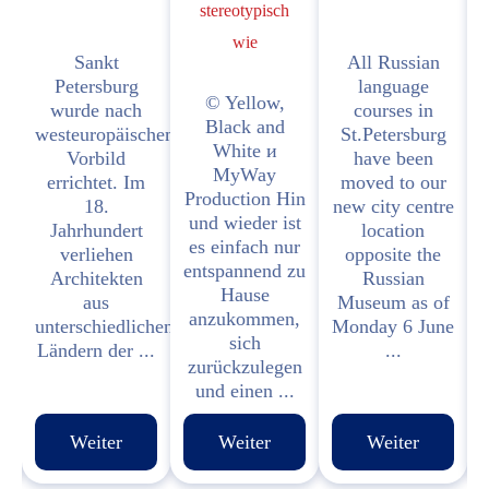
stereotypisch
wie
Sankt
All Russian
r
Petersburg
language
© Yellow,
wurde nach
courses in
Black and
westeuropäischem
St.Petersburg
White и
Vorbild
have been
r
MyWay
errichtet. Im
moved to our
Es
E
Production Hin
18.
new city centre
t
und wieder ist
Jahrhundert
location
es einfach nur
verliehen
opposite the
entspannend zu
Architekten
Russian
Hause
aus
Museum as of
t
anzukommen,
unterschiedlichen
Monday 6 June
sich
Ländern der ...
...
zurückzulegen
und einen ...
Weiter
Weiter
Weiter