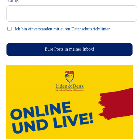
Name:
Celebrations (праздники)
This Day in History
Press clips
Ich bin einverstanden mit euren Datenschutzrichtlinien