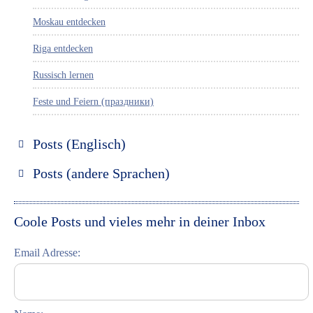
Moskau entdecken
Riga entdecken
Russisch lernen
Feste und Feiern (праздники)
Posts (Englisch)
Discover Russia
Posts (andere Sprachen)
Discover St. Petersburg
Espanol
Discover Moscow
Italiano
Coole Posts und vieles mehr in deiner Inbox
Discover Riga
Email Adresse:
Learning Russian
Student Interviews