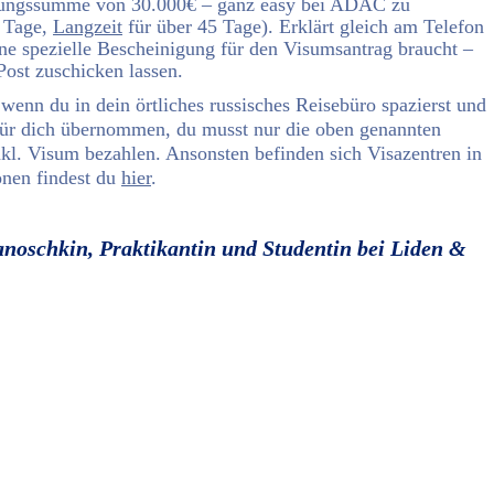
rungssumme von 30.000€ – ganz easy bei ADAC zu
5 Tage,
Langzeit
für über 45 Tage). Erklärt gleich am Telefon
eine spezielle Bescheinigung für den Visumsantrag braucht –
Post zuschicken lassen.
 wenn du in dein örtliches russisches Reisebüro spazierst und
e für dich übernommen, du musst nur die oben genannten
nkl. Visum bezahlen. Ansonsten befinden sich Visazentren in
onen findest du
hier
.
anoschkin, Praktikantin und Studentin bei Liden &