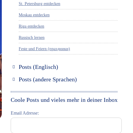
St. Petersburg entdecken
Moskau entdecken
Riga entdecken
Russisch lernen
Feste und Feiern (праздники)
Posts (Englisch)
Discover Russia
Posts (andere Sprachen)
Discover St. Petersburg
Espanol
Discover Moscow
Italiano
Coole Posts und vieles mehr in deiner Inbox
Discover Riga
Email Adresse:
Learning Russian
Student Interviews