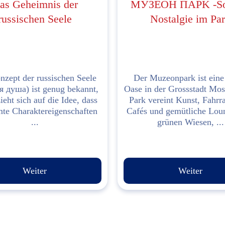
as Geheimnis der
МУЗЕОН ПAPK -So
russischen Seele
Nostalgie im Pa
zept der russischen Seele
Der Muzeonpark ist eine
я душа) ist genug bekannt,
Oase in der Grossstadt Mo
ieht sich auf die Idee, dass
Park vereint Kunst, Fahrr
te Charaktereigenschaften
Cafés und gemütliche Lou
...
grünen Wiesen, ...
Weiter
Weiter