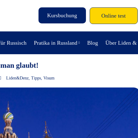
Kursbuchung
Online test
für Russisch
Pratika in Russland
Blog
Über Liden &
 man glaubt!
Liden&Denz
,
Tipps
,
Visum