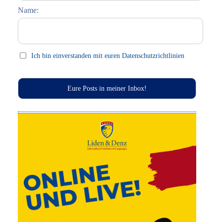
Name:
Celebrations (праздники)
This Day in History
Press clips
Ich bin einverstanden mit euren Datenschutzrichtlinien