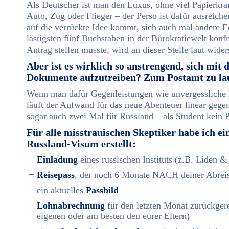
Als Deutscher ist man den Luxus, ohne viel Papierkr
Auto, Zug oder Flieger – der Perso ist dafür ausreic
auf die verrückte Idee kommt, sich auch mal andere E
lästigsten fünf Buchstaben in der Bürokratiewelt konf
Antrag stellen musste, wird an dieser Stelle laut wid
Aber ist es wirklich so anstrengend, sich mit
Dokumente aufzutreiben? Zum Postamt zu la
Wenn man dafür Gegenleistungen wie unvergessliche
läuft der Aufwand für das neue Abenteuer linear gege
sogar auch zwei Mal für Russland – als Student kein 
Für alle misstrauischen Skeptiker habe ich e
Russland-Visum erstellt:
Einladung
eines russischen Instituts (z.B. Liden 
Reisepass
, der noch 6 Monate NACH deiner Abreise
ein aktuelles
Passbild
Lohnabrechnung
für den letzten Monat zurückger
eigenen oder am besten den eurer Eltern)