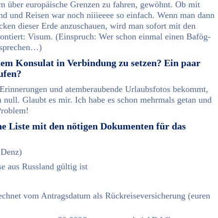
am über europäische Grenzen zu fahren, gewöhnt. Ob mit
hend und Reisen war noch niiieeee so einfach. Wenn man dann
cken dieser Erde anzuschauen, wird man sofort mit den
rontiert: Visum. (Einspruch: Wer schon einmal einen Bafög-
ersprechen…)
 dem Konsulat in Verbindung zu setzen? Ein paar
ufen?
 Erinnerungen und atemberaubende Urlaubsfotos bekommt,
n null. Glaubt es mir. Ich habe es schon mehrmals getan und
Problem!
ine Liste mit den nötigen Dokumenten für das
& Denz)
 aus Russland gültig ist
echnet vom Antragsdatum als Rückreiseversicherung (euren