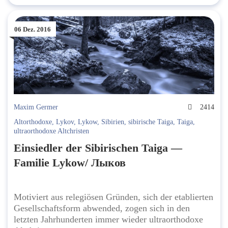
06 Dez. 2016
Maxim Germer
2414
Altorthodoxe
,
Lykov
,
Lykow
,
Sibirien
,
sibirische Taiga
,
Taiga
,
ultraorthodoxe Altchristen
Einsiedler der Sibirischen Taiga —
Familie Lykow/ Лыков
Motiviert aus relegiösen Gründen, sich der etablierten
Gesellschaftsform abwended, zogen sich in den
letzten Jahrhunderten immer wieder ultraorthodoxe