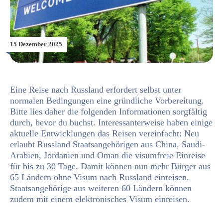
15 Dezember 2025
Eine Reise nach Russland erfordert selbst unter
normalen Bedingungen eine gründliche Vorbereitung.
Bitte lies daher die folgenden Informationen sorgfältig
durch, bevor du buchst. Interessanterweise haben einige
aktuelle Entwicklungen das Reisen vereinfacht: Neu
erlaubt Russland Staatsangehörigen aus China, Saudi-
Arabien, Jordanien und Oman die visumfreie Einreise
für bis zu 30 Tage. Damit können nun mehr Bürger aus
65 Ländern ohne Visum nach Russland einreisen.
Staatsangehörige aus weiteren 60 Ländern können
zudem mit einem elektronisches Visum einreisen.