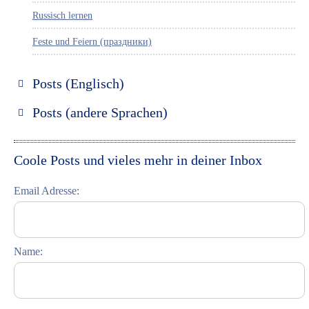
Russisch lernen
Feste und Feiern (праздники)
Posts (Englisch)
Discover Russia
Posts (andere Sprachen)
Discover St. Petersburg
Espanol
Discover Moscow
Italiano
Coole Posts und vieles mehr in deiner Inbox
Discover Riga
Email Adresse:
Learning Russian
Student Interviews
Name:
Celebrations (праздники)
This Day in History