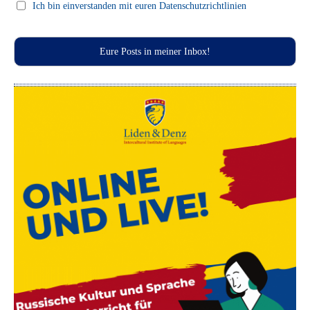
Press clips
Ich bin einverstanden mit euren Datenschutzrichtlinien