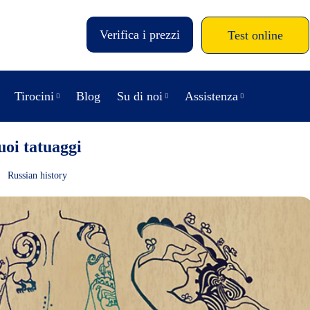
Verifica i prezzi
Test online
Tirocini
Blog
Su di noi
Assistenza
uoi tatuaggi
Russian history