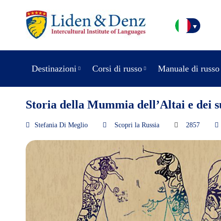
Destinazioni
Corsi di russo
Manuale di russo
Storia della Mummia dell’Altai e dei s
Stefania Di Meglio
Scopri la Russia
2857