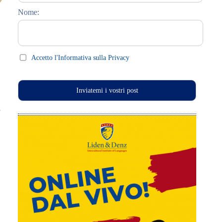
Nome:
Celebrations (праздники)
This Day in History
Press clips
Accetto l'Informativa sulla Privacy
,