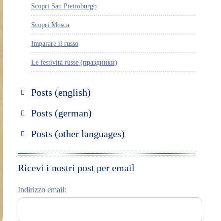
Scopri San Pietroburgo
Scopri Mosca
Imparare il russo
Le festività russe (праздники)
Posts (english)
Discover Russia
Posts (german)
Discover St. Petersburg
Russland entdecken
Posts (other languages)
Discover Moscow
St. Petersburg entdecken
Espanol
Discover Riga
Moskau entdecken
Ricevi i nostri post per email
Learning Russian
Riga entdecken
Indirizzo email:
Student Interviews
Russisch lernen
Video Blog
Feste und Feiern (праздники)