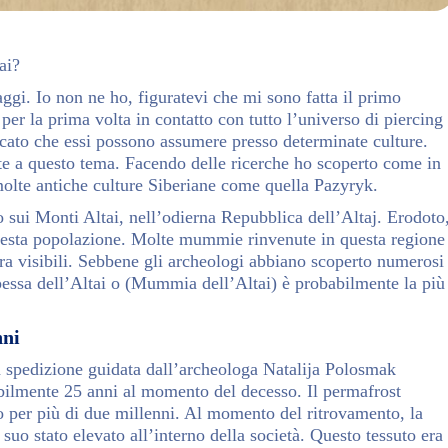
ai?
gi. Io non ne ho, figuratevi che mi sono fatta il primo
per la prima volta in contatto con tutto l’universo di piercing
ificato che essi possono assumere presso determinate culture.
nte a questo tema. Facendo delle ricerche ho scoperto come in
 molte antiche culture Siberiane come quella Pazyryk.
 sui Monti Altai, nell’odierna Repubblica dell’Altaj. Erodoto
 questa popolazione. Molte mummie rinvenute in questa regione
ra visibili. Sebbene gli archeologi abbiano scoperto numerosi
ipessa dell’Altai o (Mummia dell’Altai) è probabilmente la più
nni
 spedizione guidata dall’archeologa Natalija Polosmak
bilmente 25 anni al momento del decesso. Il permafrost
o per più di due millenni. Al momento del ritrovamento, la
suo stato elevato all’interno della società. Questo tessuto era