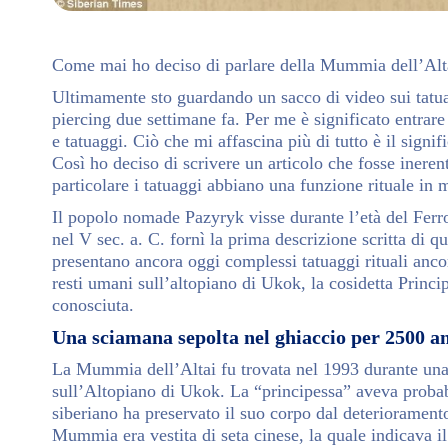
Come mai ho deciso di parlare della Mummia dell’Alt
Ultimamente sto guardando un sacco di video sui tatuag
piercing due settimane fa. Per me è significato entrare 
e tatuaggi. Ciò che mi affascina più di tutto è il sign
Così ho deciso di scrivere un articolo che fosse inere
particolare i tatuaggi abbiano una funzione rituale in
Il popolo nomade Pazyryk visse durante l’età del Ferro
nel V sec. a. C. fornì la prima descrizione scritta di
presentano ancora oggi complessi tatuaggi rituali anco
resti umani sull’altopiano di Ukok, la cosidetta Princ
conosciuta.
Una sciamana sepolta nel ghiaccio per 2500 a
La Mummia dell’Altai fu trovata nel 1993 durante una
sull’Altopiano di Ukok. La “principessa” aveva proba
siberiano ha preservato il suo corpo dal deteriorament
Mummia era vestita di seta cinese, la quale indicava il 