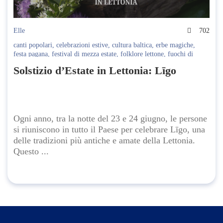
Elle
702
canti popolari
,
celebrazioni estive
,
cultura baltica
,
erbe magiche
,
festa pagana
,
festival di mezza estate
,
folklore lettone
,
fuochi di
Līgo
,
Latvian Culture
,
lettonia
,
Līgo
,
patrimonio UNESCO
,
rituali
Solstizio d’Estate in Lettonia: Līgo
antichi
,
solstizio d’estate
,
tradizioni lettoni
,
viaggi in Lettonia
Ogni anno, tra la notte del 23 e 24 giugno, le persone
si riuniscono in tutto il Paese per celebrare Līgo, una
delle tradizioni più antiche e amate della Lettonia.
Questo ...