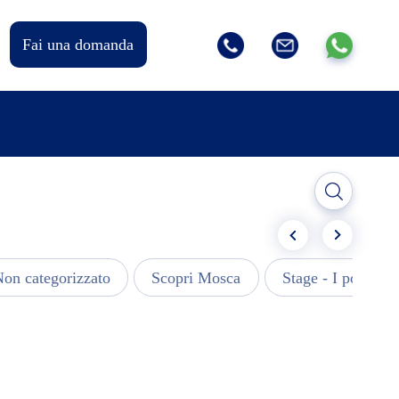
Fai una domanda
on categorizzato
Scopri Mosca
Stage - I post più 