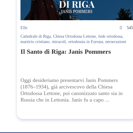
Elle
54
Cattedrale di Riga
,
Chiesa Ortodossa Lettone
,
fede ortodossa
,
martirio cristiano
,
miracoli
,
ortodossia in Europa
,
persecuzioni
religiose
,
reliquie
,
San Janis Pommers
,
santi del Novecento
,
santi
Il Santo di Riga: Janis Pommers
ortodossi
,
spiritualità
,
storia della Lettonia
,
storia ecclesiastica
,
tradizione religiosa
Oggi desideriamo presentarvi Janis Pommers
(1876–1934), già arcivescovo della Chiesa
Ortodossa Lettone, poi canonizzato santo sia in
Russia che in Lettonia. Janis fu a capo ...