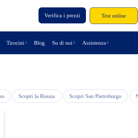
Verifica i prezzi
Test online
Tirocini
Blog
Su di noi
Assistenza
so
Scopri la Russia
Scopri San Pietroburgo
N