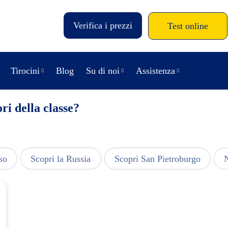
Verifica i prezzi
Test online
Tirocini
Blog
Su di noi
Assistenza
ri della classe?
so
Scopri la Russia
Scopri San Pietroburgo
N