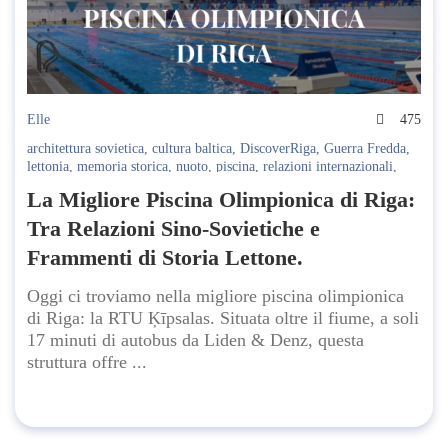
Elle
475
architettura sovietica
,
cultura baltica
,
DiscoverRiga
,
Guerra Fredda
,
lettonia
,
memoria storica
,
nuoto
,
piscina
,
relazioni internazionali
,
Riga
,
RTU Ķīpsalas
,
storia europea
,
storia lettone
,
Tolstoj
,
Unione
La Migliore Piscina Olimpionica di Riga:
Sovietica
,
viaggio a Riga
Tra Relazioni Sino-Sovietiche e
Frammenti di Storia Lettone.
Oggi ci troviamo nella migliore piscina olimpionica
di Riga: la RTU Ķīpsalas. Situata oltre il fiume, a soli
17 minuti di autobus da Liden & Denz, questa
struttura offre ...