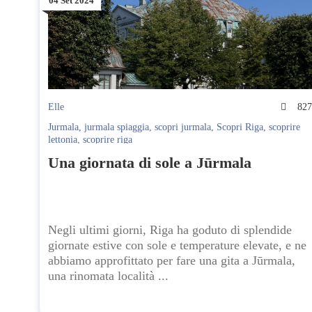
04 Set 2024
Elle
82
Jurmala
,
jurmala spiaggia
,
scopri jurmala
,
Scopri Riga
,
scoprire
lettonia
,
scoprire riga
Una giornata di sole a Jūrmala
Negli ultimi giorni, Riga ha goduto di splendide
giornate estive con sole e temperature elevate, e ne
abbiamo approfittato per fare una gita a Jūrmala,
una rinomata località ...