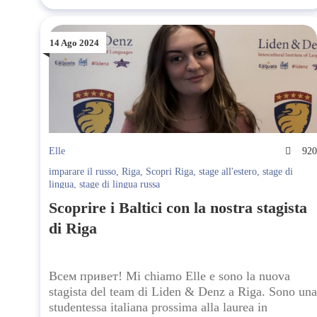
14 Ago 2024
Elle
92
imparare il russo
,
Riga
,
Scopri Riga
,
stage all'estero
,
stage di
lingua
,
stage di lingua russa
Scoprire i Baltici con la nostra stagista
di Riga
Всем привет! Mi chiamo Elle e sono la nuova
stagista del team di Liden & Denz a Riga. Sono una
studentessa italiana prossima alla laurea in