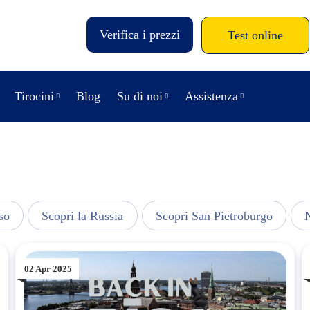
Verifica i prezzi
Test online
Tirocini
Blog
Su di noi
Assistenza
so
Scopri la Russia
Scopri San Pietroburgo
N
02 Apr 2025