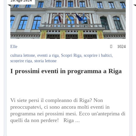
26 Ago 2024
7
Elle
1024
cultura lettone
,
eventi a riga
,
Scopri Riga
,
scoprire i baltici
,
scoprire riga
,
storia lettone
I prossimi eventi in programma a Riga
Vi siete persi il compleanno di Riga? Non
preoccupatevi, ci sono ancora molti eventi in
programma nei prossimi mesi. Ecco un'anteprima di
quelli da non perdere! Riga ...