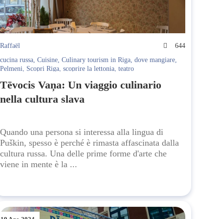
Raffaël
644
cucina russa
,
Cuisine
,
Culinary tourism in Riga
,
dove mangiare
,
Pelmeni
,
Scopri Riga
,
scoprire la lettonia
,
teatro
Tēvocis Vaņa: Un viaggio culinario
nella cultura slava
Quando una persona si interessa alla lingua di
Puškin, spesso è perché è rimasta affascinata dalla
cultura russa. Una delle prime forme d'arte che
viene in mente è la ...