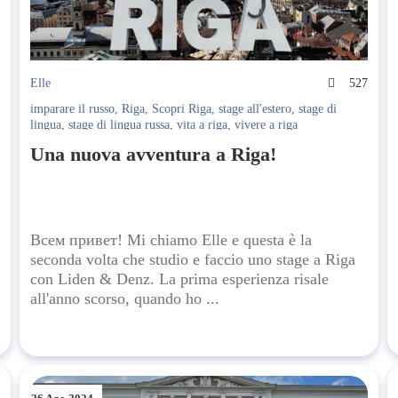
8
Elle
527
imparare il russo
,
Riga
,
Scopri Riga
,
stage all'estero
,
stage di
lingua
,
stage di lingua russa
,
vita a riga
,
vivere a riga
Una nuova avventura a Riga!
Всем привет! Mi chiamo Elle e questa è la
seconda volta che studio e faccio uno stage a Riga
con Liden & Denz. La prima esperienza risale
all'anno scorso, quando ho ...