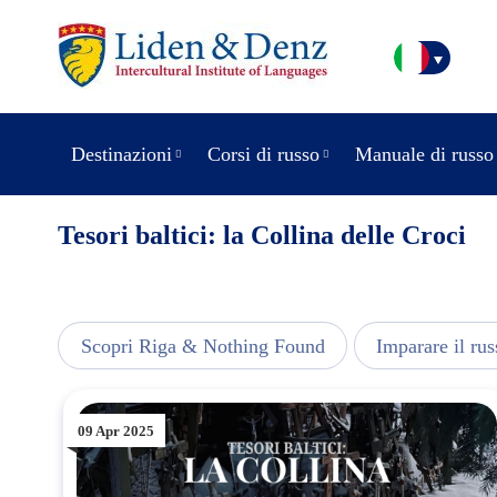
Destinazioni
Corsi di russo
Manuale di russo
Tesori baltici: la Collina delle Croci
usic
Scopri Riga & Nothing Found
Imparare il rus
09 Apr 2025