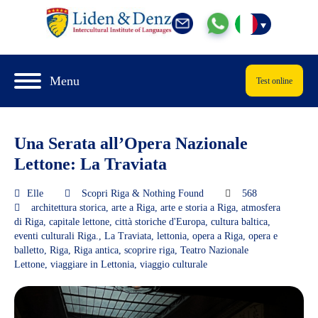
Menu
Test online
Una Serata all’Opera Nazionale
Lettone: La Traviata
Elle
Scopri Riga & Nothing Found
568
architettura storica
,
arte a Riga
,
arte e storia a Riga
,
atmosfera
di Riga
,
capitale lettone
,
città storiche d'Europa
,
cultura baltica
,
eventi culturali Riga.
,
La Traviata
,
lettonia
,
opera a Riga
,
opera e
balletto
,
Riga
,
Riga antica
,
scoprire riga
,
Teatro Nazionale
Lettone
,
viaggiare in Lettonia
,
viaggio culturale