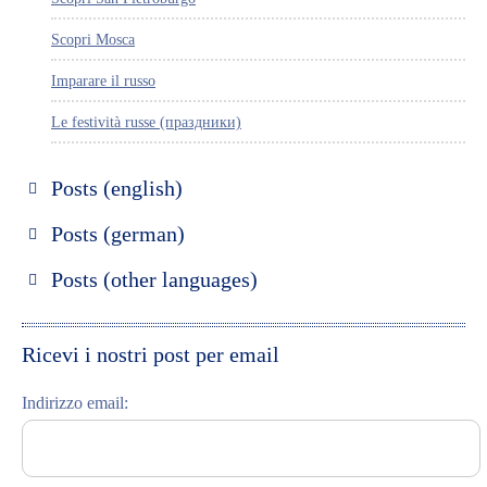
Scopri Mosca
Imparare il russo
Le festività russe (праздники)
Posts (english)
Discover Russia
Posts (german)
Discover St. Petersburg
Russland entdecken
Posts (other languages)
Discover Moscow
St. Petersburg entdecken
Espanol
Discover Riga
Moskau entdecken
Ricevi i nostri post per email
Learning Russian
Riga entdecken
Indirizzo email:
Student Interviews
Russisch lernen
Video Blog
Feste und Feiern (праздники)