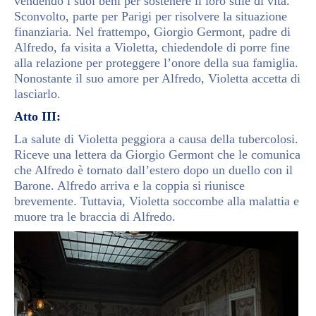
vendendo i suoi beni per sostenere il loro stile di vita.
Sconvolto, parte per Parigi per risolvere la situazione
finanziaria. Nel frattempo, Giorgio Germont, padre di
Alfredo, fa visita a Violetta, chiedendole di porre fine
alla relazione per proteggere l’onore della sua famiglia.
Nonostante il suo amore per Alfredo, Violetta accetta di
lasciarlo.
Atto III:
La salute di Violetta peggiora a causa della tubercolosi.
Riceve una lettera da Giorgio Germont che le comunica
che Alfredo è tornato dall’estero dopo un duello con il
Barone. Alfredo arriva e la coppia si riunisce
brevemente. Tuttavia, Violetta soccombe alla malattia e
muore tra le braccia di Alfredo.