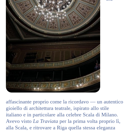
affascinante proprio come la ricordavo — un autentico
gioiello di architettura teatrale, ispirato allo stile
italiano e in particolare alla celebre Scala di Milano.
Avevo visto
La Traviata
per la prima volta proprio lì,
alla Scala, e ritrovare a Riga quella stessa eleganza