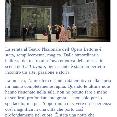
La serata al Teatro Nazionale dell’Opera Lettone è
stata, semplicemente, magica. Dalla straordinaria
bellezza del teatro alla forza emotiva della messa in
scena de
La Traviata
, ogni istante è stato un perfetto
incontro tra arte, passione e storia.
La musica, l’atmosfera e l’intensità emotiva della storia
mi hanno completamente rapita. Quando le ultime note
hanno risuonato nella sala, non ho potuto fare a meno
di sentirmi profondamente grata — non solo per lo
spettacolo, ma per l’opportunità di vivere un’esperienza
così magnifica in una città che porto così
profondamente nel cuore. È stata una notte che