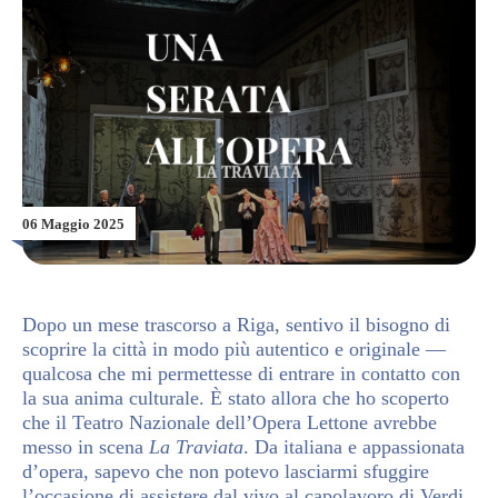
06 Maggio 2025
Dopo un mese trascorso a Riga, sentivo il bisogno di
scoprire la città in modo più autentico e originale —
qualcosa che mi permettesse di entrare in contatto con
la sua anima culturale. È stato allora che ho scoperto
che il Teatro Nazionale dell’Opera Lettone avrebbe
messo in scena
La Traviata
. Da italiana e appassionata
d’opera, sapevo che non potevo lasciarmi sfuggire
l’occasione di assistere dal vivo al capolavoro di Verdi