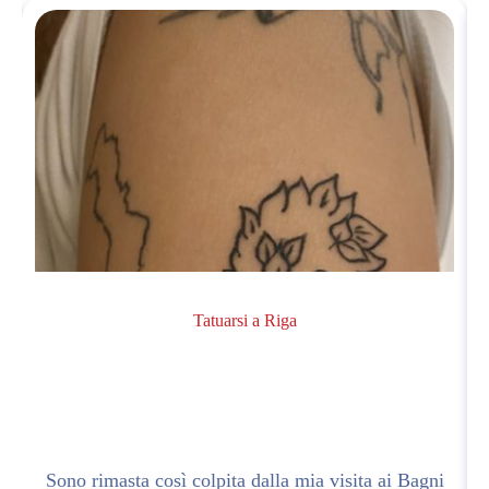
Tatuarsi a Riga
o
Sono rimasta così colpita dalla mia visita ai Bagni
L