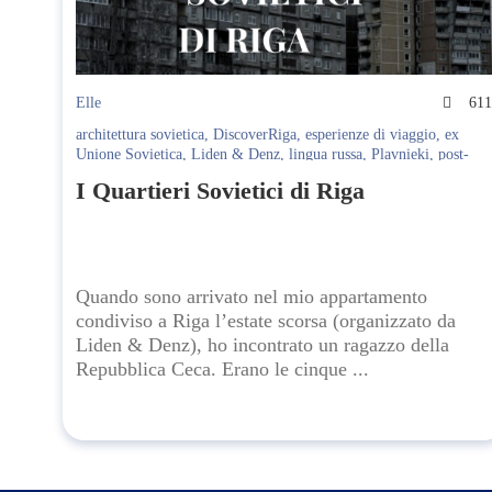
Elle
61
architettura sovietica
,
DiscoverRiga
,
esperienze di viaggio
,
ex
Unione Sovietica
,
Liden & Denz
,
lingua russa
,
Plavnieki
,
post-
punk russo
,
Purvciems
,
quartieri sovietici
,
Riga
,
Riga nascosta
,
I Quartieri Sovietici di Riga
turismo alternativo
,
viaggio culturale
,
viaggio in Lettonia
,
vita da
studente
Quando sono arrivato nel mio appartamento
condiviso a Riga l’estate scorsa (organizzato da
Liden & Denz), ho incontrato un ragazzo della
Repubblica Ceca. Erano le cinque ...