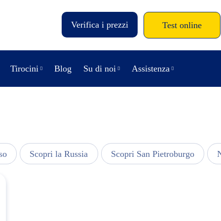
Verifica i prezzi
Test online
Tirocini
Blog
Su di noi
Assistenza
so
Scopri la Russia
Scopri San Pietroburgo
N