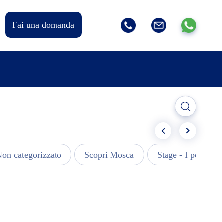
Fai una domanda
on categorizzato
Scopri Mosca
Stage - I post più 