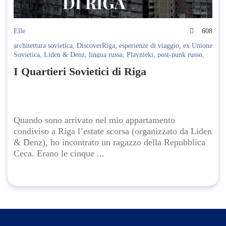
Elle
608
architettura sovietica
,
DiscoverRiga
,
esperienze di viaggio
,
ex Unione
Sovietica
,
Liden & Denz
,
lingua russa
,
Plavnieki
,
post-punk russo
,
Purvciems
,
quartieri sovietici
,
Riga
,
Riga nascosta
,
turismo
I Quartieri Sovietici di Riga
alternativo
,
viaggio culturale
,
viaggio in Lettonia
,
vita da studente
Quando sono arrivato nel mio appartamento
condiviso a Riga l’estate scorsa (organizzato da Liden
& Denz), ho incontrato un ragazzo della Repubblica
Ceca. Erano le cinque ...