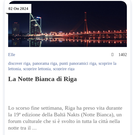
02 Ott 2024
Elle
1402
discover riga
,
panorama riga
,
punti panoramici riga
,
scoprire la
lettonia
,
scoprire lettonia
,
scoprire riga
La Notte Bianca di Riga
Lo scorso fine settimana, Riga ha preso vita durante
la 19ª edizione della Baltā Nakts (Notte Bianca), un
forum culturale che si è svolto in tutta la città nella
notte tra il ...