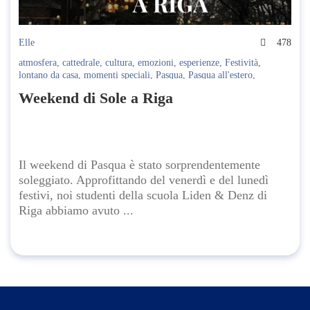
Elle
478
atmosfera
,
cattedrale
,
cultura
,
emozioni
,
esperienze
,
Festività
,
lontano da casa
,
momenti speciali
,
Pasqua
,
Pasqua all'estero
,
riflessioni
,
Riga
,
scoperta
,
tradizioni
,
tradizioni ortodosse.
,
tradizioni
Weekend di Sole a Riga
pasquali
,
viaggi
,
viaggiare
,
viaggio a Riga
,
viaggio spirituale
,
Weekend
Il weekend di Pasqua è stato sorprendentemente
soleggiato. Approfittando del venerdì e del lunedì
festivi, noi studenti della scuola Liden & Denz di
Riga abbiamo avuto ...