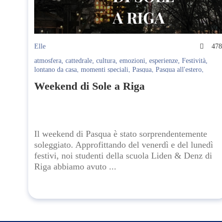
Elle
47
atmosfera
,
cattedrale
,
cultura
,
emozioni
,
esperienze
,
Festività
,
lontano da casa
,
momenti speciali
,
Pasqua
,
Pasqua all'estero
,
riflessioni
,
Riga
,
scoperta
,
tradizioni
,
tradizioni ortodosse.
,
Weekend di Sole a Riga
tradizioni pasquali
,
viaggi
,
viaggiare
,
viaggio a Riga
,
viaggio
spirituale
,
Weekend
Il weekend di Pasqua è stato sorprendentemente
soleggiato. Approfittando del venerdì e del lunedì
festivi, noi studenti della scuola Liden & Denz di
Riga abbiamo avuto ...