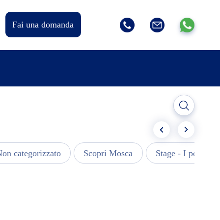
Fai una domanda
on categorizzato
Scopri Mosca
Stage - I post più 