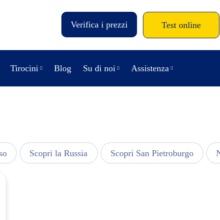
Verifica i prezzi
Test online
Tirocini
Blog
Su di noi
Assistenza
so
Scopri la Russia
Scopri San Pietroburgo
N