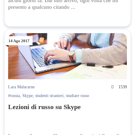
alcuni giorni fa. Dal mio arrivo, ogni volta che mi
presento a qualcuno citando ...
14 Ago 2017
Lara Malacarne
1539
#russia
,
Skype
,
studenti stranieri
,
studiare russo
Lezioni di russo su Skype