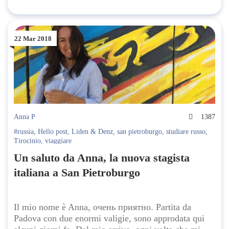
22 Mar 2018
Anna P
1387
#russia
,
Hello post
,
Liden & Denz
,
san pietroburgo
,
studiare russo
,
Tirocinio
,
viaggiare
Un saluto da Anna, la nuova stagista
italiana a San Pietroburgo
Il mio nome è Anna, очень приятно. Partita da
Padova con due enormi valigie, sono approdata qui