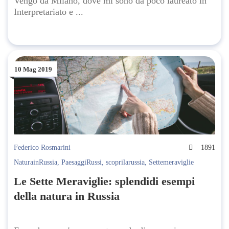
Vengo da Milano, dove mi sono da poco laureato in
Interpretariato e ...
10 Mag 2019
Federico Rosmarini
1891
NaturainRussia
,
PaesaggiRussi
,
scoprilarussia
,
Settemeraviglie
Le Sette Meraviglie: splendidi esempi
della natura in Russia