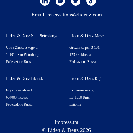
Email:
reservations@lidenz.com
Liden & Denz San Pietroburgo
Liden & Denz Mosca
Ulitsa Zhukovskogo 3,
Gruzinsky per. 3-181,
191014 San Pietroburgo,
123056 Mosca,
Federazione Russa
Federazione Russa
Liden & Denz Irkutsk
Liden & Denz Riga
Gryaznova ulitsa 1,
Kr Barona iela 5,
664003 Irkutsk,
LV-1050 Riga,
Federazione Russa
Lettonia
Impressum
© Liden & Denz 2026