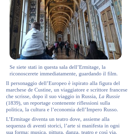
Se siete stati in questa sala dell’Ermitage, la
riconoscerete immediatamente, guardando il film.
Il personaggio dell’Europeo è ispirato alla figura del
marchese de Custine, un viaggiatore e scrittore francese
che scrisse, dopo il suo viaggio in Russia,
La Russie
(1839), un reportage contenente riflessioni sulla
politica, la cultura e l’economia dell’Impero Russo.
L’Ermitage diventa un teatro dove, assieme alla
sequenza di aventi storici, l’arte si manifesta in ogni
sua forma: musica, pittura, danza, teatro e così via.