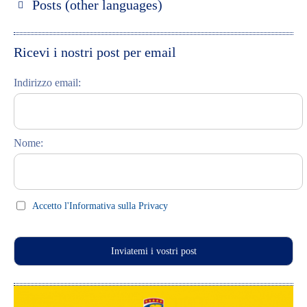
Posts (other languages)
Discover Moscow
St. Petersburg entdecken
Espanol
Discover Riga
Moskau entdecken
Ricevi i nostri post per email
Learning Russian
Riga entdecken
Indirizzo email:
Student Interviews
Russisch lernen
Video Blog
Feste und Feiern (праздники)
Nome:
Celebrations (праздники)
This Day in History
Press clips
Accetto l'Informativa sulla Privacy