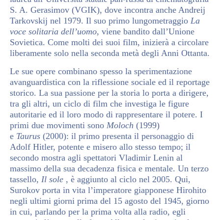
S. A. Gerasimov (VGIK), dove incontra anche Andreij
Tarkovskij nel 1979. Il suo primo lungometraggio
La
voce solitaria dell’uomo
, viene bandito dall’Unione
Sovietica. Come molti dei suoi film, inizierà a circolare
liberamente solo nella seconda metà degli Anni Ottanta.
Le sue opere combinano spesso la sperimentazione
avanguardistica con la riflessione sociale ed il reportage
storico. La sua passione per la storia lo porta a dirigere,
tra gli altri, un ciclo di film che investiga le figure
autoritarie ed il loro modo di rappresentare il potere. I
primi due movimenti sono
Moloch
(1999)
e
Taurus
(2000): il primo presenta il personaggio di
Adolf Hitler, potente e misero allo stesso tempo; il
secondo mostra agli spettatori Vladimir Lenin al
massimo della sua decadenza fisica e mentale. Un terzo
tassello,
Il sole
, è aggiunto al ciclo nel 2005. Qui,
Surokov porta in vita l’imperatore giapponese Hirohito
negli ultimi giorni prima del 15 agosto del 1945, giorno
in cui, parlando per la prima volta alla radio, egli