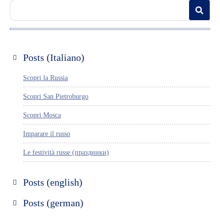
Posts (Italiano)
Scopri la Russia
Scopri San Pietroburgo
Scopri Mosca
Imparare il russo
Le festività russe (праздники)
Posts (english)
Discover Russia
Posts (german)
Discover St. Petersburg
Russland entdecken