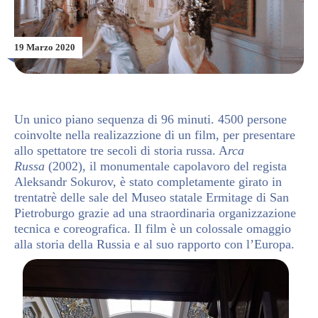
19 Marzo 2020
Un unico piano sequenza di 96 minuti. 4500 persone
coinvolte nella realizazzione di un film, per presentare
allo spettatore tre secoli di storia russa. A
rca
Russa
(2002), il monumentale capolavoro del regista
Aleksandr Sokurov, è stato completamente girato in
trentatrè delle sale del Museo statale Ermitage di San
Pietroburgo grazie ad una straordinaria organizzazione
tecnica e coreografica. Il film è un colossale omaggio
alla storia della Russia e al suo rapporto con l’Europa.