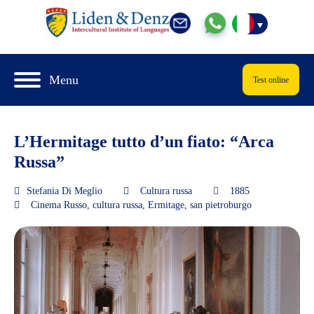
Menu
Test online
L’Hermitage tutto d’un fiato: “Arca
Russa”
Stefania Di Meglio
Cultura russa
1885
Cinema Russo
,
cultura russa
,
Ermitage
,
san pietroburgo