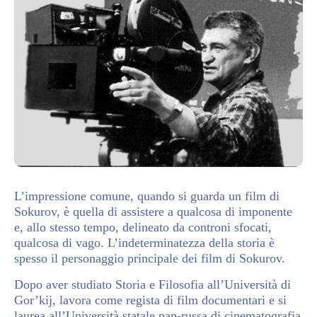
L’impressione comune, quando si guarda un film di
Sokurov, è quella di assistere a qualcosa di imponente
e, allo stesso tempo, delineato da controni sfocati,
qualcosa di vago. L’indeterminatezza della storia è
spesso il personaggio principale dei film di Sokurov.
Dopo aver studiato Storia e Filosofia all’Università di
Gor’kij, lavora come regista di film documentari e si
laurea all’Università statale pan-russa di cinematografia